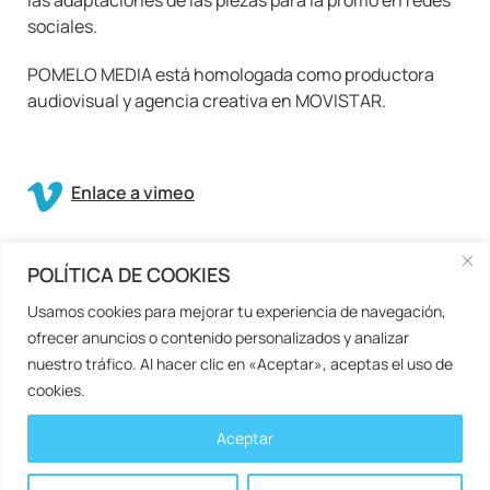
sociales.
POMELO MEDIA está homologada como productora
audiovisual y agencia creativa en MOVISTAR.
Enlace a vimeo
POLÍTICA DE COOKIES
Usamos cookies para mejorar tu experiencia de navegación,
Siguiente: "SEGURO POR DÍAS" - AXA »
ofrecer anuncios o contenido personalizados y analizar
nuestro tráfico. Al hacer clic en «Aceptar», aceptas el uso de
cookies.
POMELO MEDIA ® - 2026
Aceptar
Aviso legal
Política de cookies