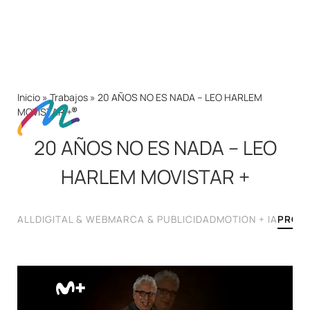
Inicio
»
Trabajos
»
20 AÑOS NO ES NADA – LEO HARLEM
MOVISTAR +
20 AÑOS NO ES NADA – LEO
HARLEM MOVISTAR +
ALL
DIGITAL & WEB
MARCA & PUBLICIDAD
MOTION + IA
PRODU