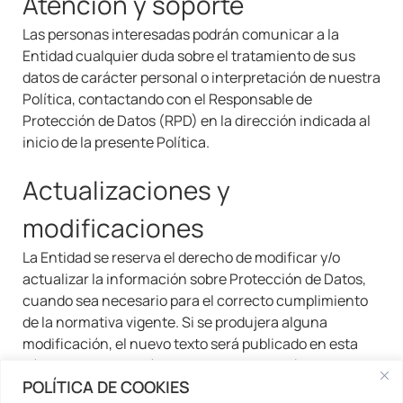
Atención y soporte
Las personas interesadas podrán comunicar a la
Entidad cualquier duda sobre el tratamiento de sus
datos de carácter personal o interpretación de nuestra
Política, contactando con el Responsable de
Protección de Datos (RPD) en la dirección indicada al
inicio de la presente Política.
Actualizaciones y
modificaciones
La Entidad se reserva el derecho de modificar y/o
actualizar la información sobre Protección de Datos,
cuando sea necesario para el correcto cumplimiento
de la normativa vigente. Si se produjera alguna
modificación, el nuevo texto será publicado en esta
página, donde podrá tener acceso a la Política actual.
POLÍTICA DE COOKIES
En cada caso, la relación con los usuarios se regirá por